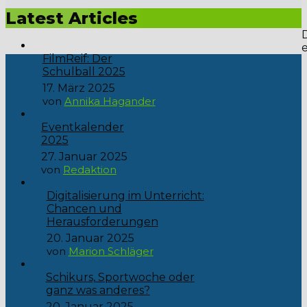
des Jahres: unser Schulball unter dem schillernden Motto...
Latest Articles
FilmReif: Der
Schulball 2025
17. März 2025
von
Annika Hagander
Eventkalender
2025
27. Januar 2025
von
Redaktion
Digitalisierung im Unterricht:
Chancen und
Herausforderungen
20. Januar 2025
von
Marion Schläger
Schikurs, Sportwoche oder
ganz was anderes?
20. Januar 2025