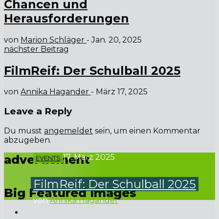
Chancen und
Herausforderungen
von
Marion Schläger
-
Jan. 20, 2025
nächster Beitrag
FilmReif: Der Schulball 2025
von
Annika Hagander
-
März 17, 2025
Leave a Reply
Du musst
angemeldet
sein, um einen Kommentar
abzugeben.
advertisment
17. März 2025
EVENTS
FilmReif: Der Schulball 2025
Big Featured Images
von
Annika Hagander
Liebe Schülerinnen und Schüler, freut euch auf das Event