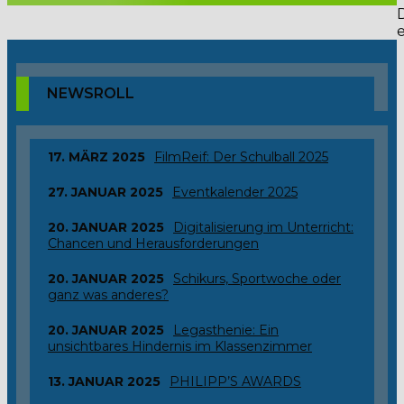
NEWSROLL
17. MÄRZ 2025
FilmReif: Der Schulball 2025
27. JANUAR 2025
Eventkalender 2025
20. JANUAR 2025
Digitalisierung im Unterricht:
Chancen und Herausforderungen
20. JANUAR 2025
Schikurs, Sportwoche oder
ganz was anderes?
20. JANUAR 2025
Legasthenie: Ein
unsichtbares Hindernis im Klassenzimmer
13. JANUAR 2025
PHILIPP’S AWARDS