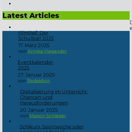
Liebe Schülerinnen und Schüler, freut euch auf das Event
des Jahres: unser Schulball unter dem schillernden Motto...
Latest Articles
FilmReif: Der
Schulball 2025
17. März 2025
von
Annika Hagander
Eventkalender
2025
27. Januar 2025
von
Redaktion
Digitalisierung im Unterricht:
Chancen und
Herausforderungen
20. Januar 2025
von
Marion Schläger
Schikurs, Sportwoche oder