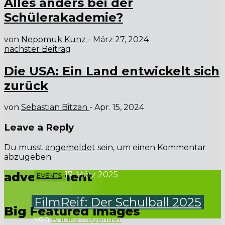
Alles anders bei der
Schülerakademie?
von
Nepomuk Kunz
-
März 27, 2024
nächster Beitrag
Die USA: Ein Land entwickelt sich
zurück
von
Sebastian Bitzan
-
Apr. 15, 2024
Leave a Reply
Du musst
angemeldet
sein, um einen Kommentar
abzugeben.
advertisment
17. März 2025
EVENTS
FilmReif: Der Schulball 2025
Big Featured Images
von
Annika Hagander