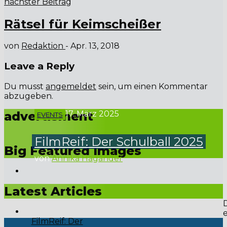
nächster Beitrag
Rätsel für Keimscheißer
von
Redaktion
-
Apr. 13, 2018
Leave a Reply
Du musst
angemeldet
sein, um einen Kommentar
abzugeben.
advertisment
17. März 2025
EVENTS
FilmReif: Der Schulball 2025
Big Featured Images
von
Annika Hagander
Liebe Schülerinnen und Schüler, freut euch auf das Event
des Jahres: unser Schulball unter dem schillernden Motto...
Latest Articles
FilmReif: Der