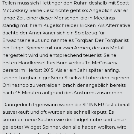
Teilen muss sich Hettinger den Ruhm deshalb mit Scott
McCoskery. Seine Geschichte geht so: Angeblich war er
lange Zeit einer dieser Menschen, die in Meetings
ständig mit ihrem Kugelschreiber klicken. Als Alternative
dachte der Amerikaner sich ein Spielzeug für
Erwachsene aus und nannte es Torqbar. Der Torqbar ist
ein Fidget Spinner mit nur zwei Armen, der aus Metall
hergestellt wird und entsprechend teuer ist. Seine
ersten Handkreisel fürs Büro verkaufte McCoskery
bereits im Herbst 2015. Als er ein Jahr später anfing,
seinen Torqbar in größerer Stückzahl über den eigenen
Onlineshop zu vertreiben, brach der angeblich bereits
nach 45 Minuten aufgrund des Ansturms zusammen.
Dann jedoch Irgenwann waren die SPINNER fast überall
ausverkauft und oft wurden sie schnell kaputt. Es
kommen neue Sachen wie der Fidget cube und unser
geliebter Widget Spinner, den alle haben wollten, wird