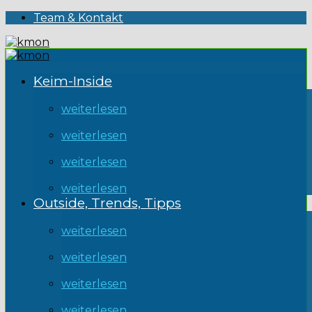
Team & Kontakt
Keim-Inside
weiterlesen
weiterlesen
weiterlesen
weiterlesen
Outside, Trends, Tipps
weiterlesen
weiterlesen
weiterlesen
weiterlesen