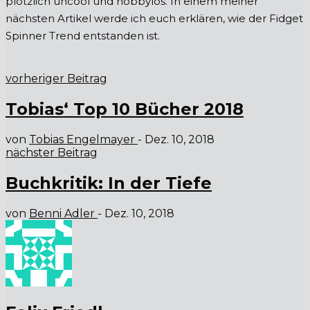
plötzlich uncool und hobbylos. In einem meiner
nächsten Artikel werde ich euch erklären, wie der Fidget
Spinner Trend entstanden ist.
vorheriger Beitrag
Tobias‘ Top 10 Bücher 2018
von
Tobias Engelmayer
-
Dez. 10, 2018
nächster Beitrag
Buchkritik: In der Tiefe
von
Benni Adler
-
Dez. 10, 2018