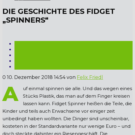
DIE GESCHICHTE DES FIDGET
„SPINNERS“
0
10. Dezember 2018 14:54
von
Felix Friedl
A
uf einmal spinnen sie alle. Und das wegen eines
Stücks Plastik, das man auf dem Finger kreisen
lassen kann. Fidget Spinner heißen die Teile, die
Kinder und teils auch Erwachsene vor einiger zeit
unbedingt haben wollten. Die Dinger sind unscheinbar,
kosteten in der Standardvariante nur wenige Euro – und
doch steckte dahinter ein Riesengeschäft. Die