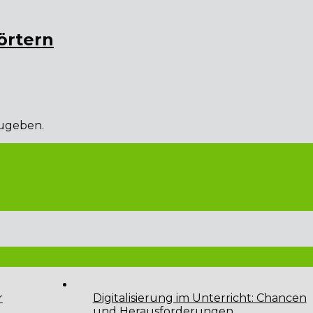
örtern
ugeben.
es Jahres: unser Schulball unter dem schillernden Motto...
r
Digitalisierung im Unterricht: Chancen
und Herausforderungen