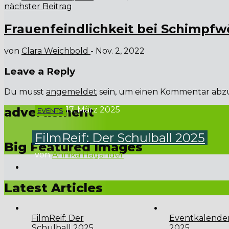
nächster Beitrag
Frauenfeindlichkeit bei Schimpfw
von
Clara Weichbold
-
Nov. 2, 2022
Leave a Reply
Du musst
angemeldet
sein, um einen Kommentar abz
advertisment
17. März 2025
EVENTS
FilmReif: Der Schulball 2025
Big Featured Images
von
Annika Hagander
Liebe Schülerinnen und Schüler, freut euch auf das Event d
Latest Articles
FilmReif: Der
Eventkalende
Schulball 2025
2025