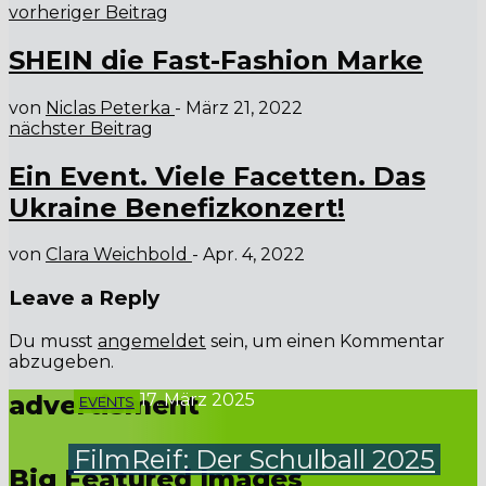
vorheriger Beitrag
SHEIN die Fast-Fashion Marke
von
Niclas Peterka
-
März 21, 2022
nächster Beitrag
Ein Event. Viele Facetten. Das
Ukraine Benefizkonzert!
von
Clara Weichbold
-
Apr. 4, 2022
Leave a Reply
Du musst
angemeldet
sein, um einen Kommentar
abzugeben.
advertisment
17. März 2025
EVENTS
FilmReif: Der Schulball 2025
Big Featured Images