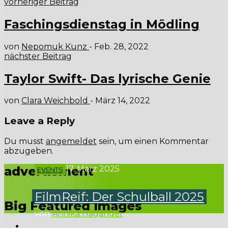
vorheriger Beitrag
Faschingsdienstag in Mödling
von
Nepomuk Kunz
-
Feb. 28, 2022
nächster Beitrag
Taylor Swift- Das lyrische Genie
von
Clara Weichbold
-
März 14, 2022
Leave a Reply
Du musst
angemeldet
sein, um einen Kommentar
abzugeben.
advertisment
17. März 2025
EVENTS
FilmReif: Der Schulball 2025
Big Featured Images
von
Annika Hagander