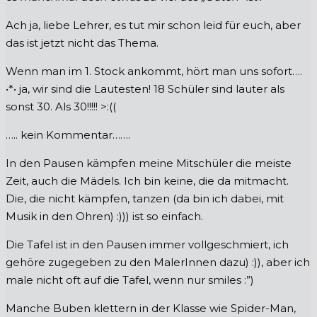
Ach ja, liebe Lehrer, es tut mir schon leid für euch, aber
das ist jetzt nicht das Thema.
Wenn man im 1. Stock ankommt, hört man uns sofort….
•*• ja, wir sind die Lautesten! 18 Schüler sind lauter als
sonst 30. Als 30!!!!! >:((
….. kein Kommentar…….
In den Pausen kämpfen meine Mitschüler die meiste
Zeit, auch die Mädels. Ich bin keine, die da mitmacht.
Die, die nicht kämpfen, tanzen (da bin ich dabei, mit
Musik in den Ohren) :))) ist so einfach.
Die Tafel ist in den Pausen immer vollgeschmiert, ich
gehöre zugegeben zu den MalerInnen dazu) :)), aber ich
male nicht oft auf die Tafel, wenn nur smiles :”)
Manche Buben klettern in der Klasse wie Spider-Man,