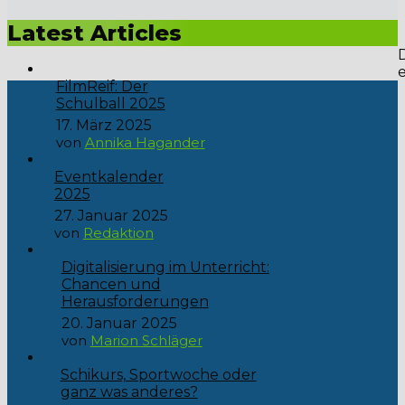
Liebe Schülerinnen und Schüler, freut euch auf das Event
des Jahres: unser Schulball unter dem schillernden Motto...
Latest Articles
FilmReif: Der
Schulball 2025
17. März 2025
von
Annika Hagander
Eventkalender
2025
27. Januar 2025
von
Redaktion
Digitalisierung im Unterricht:
Chancen und
Herausforderungen
20. Januar 2025
von
Marion Schläger
Schikurs, Sportwoche oder
ganz was anderes?