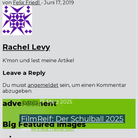
von
Felix Friedl
-
Juni 17, 2019
Rachel Levy
K‘mon und lest meine Artikel
Leave a Reply
Du musst
angemeldet
sein, um einen Kommentar
abzugeben.
advertisment
17. März 2025
EVENTS
FilmReif: Der Schulball 2025
Big Featured Images
von
Annika Hagander
Liebe Schülerinnen und Schüler, freut euch auf das Event