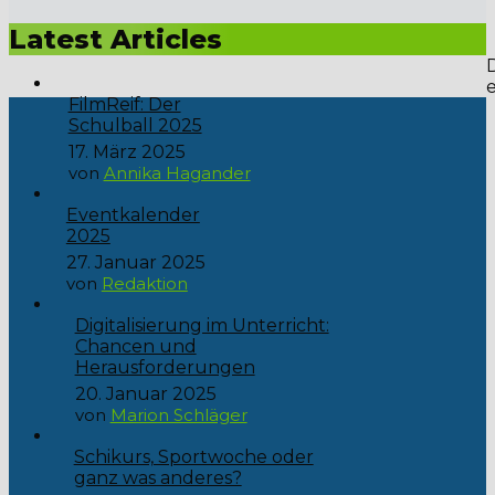
des Jahres: unser Schulball unter dem schillernden Motto...
Latest Articles
FilmReif: Der
Schulball 2025
17. März 2025
von
Annika Hagander
Eventkalender
2025
27. Januar 2025
von
Redaktion
Digitalisierung im Unterricht:
Chancen und
Herausforderungen
20. Januar 2025
von
Marion Schläger
Schikurs, Sportwoche oder
ganz was anderes?