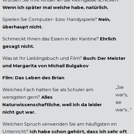
Wenn ich später mal welche habe, natürlich.
Spielen Sie Computer- bzw. Handyspiele?
Nein,
überhaupt nicht.
Schmeckt Ihnen das Essen in der Kantine?
Ehrlich
gesagt nicht.
Was ist Ihr Lieblingsbuch und Film?
Buch: Der Meister
und Margarita von Michail Bulgakov
Film: Das Leben des Brian
„Sie
Welches Fach hatten Sie als Schüler am
war’s,
wenigsten gern?
Alles
sie
Naturwissenschaftliche, weil ich da leider
war’s…“
nicht gut war.
Welchen Spruch verwenden Sie am häufigsten im
Unterricht?
Ich habe schon gehört, dass ich sehr oft