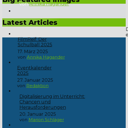
von
Annika Hagander
Liebe Schülerinnen und Schüler, freut euch auf das Event
des Jahres: unser Schulball unter dem schillernden Motto...
Latest Articles
FilmReif: Der
Schulball 2025
17. März 2025
von
Annika Hagander
Eventkalender
2025
27. Januar 2025
von
Redaktion
Digitalisierung im Unterricht:
Chancen und
Herausforderungen
20. Januar 2025
von
Marion Schläger