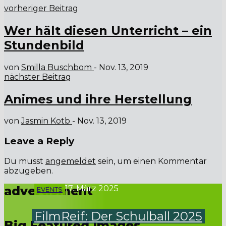
vorheriger Beitrag
Wer hält diesen Unterricht – ein
Stundenbild
von
Smilla Buschbom
-
Nov. 13, 2019
nächster Beitrag
Animes und ihre Herstellung
von
Jasmin Kotb
-
Nov. 13, 2019
Leave a Reply
Du musst
angemeldet
sein, um einen Kommentar
abzugeben.
advertisment
17. März 2025
EVENTS
FilmReif: Der Schulball 2025
Big Featured Images