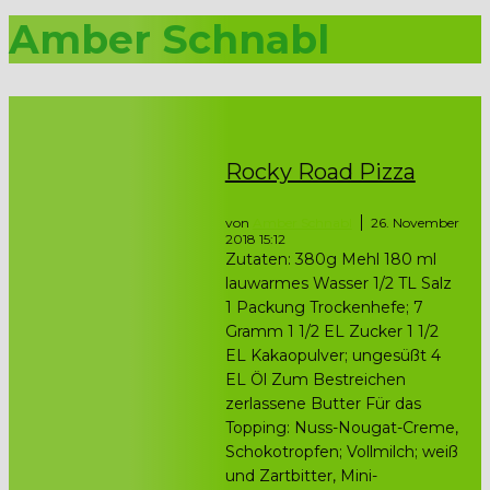
Amber Schnabl
Rocky Road Pizza
von
Amber Schnabl
26. November
2018 15:12
Zutaten: 380g Mehl 180 ml
lauwarmes Wasser 1/2 TL Salz
1 Packung Trockenhefe; 7
Gramm 1 1/2 EL Zucker 1 1/2
EL Kakaopulver; ungesüßt 4
EL Öl Zum Bestreichen
zerlassene Butter Für das
Topping: Nuss-Nougat-Creme,
Schokotropfen; Vollmilch; weiß
und Zartbitter, Mini-